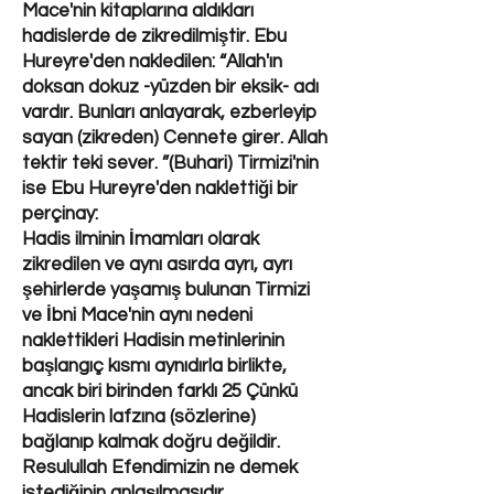
Mace'nin kitaplarına aldıkları
hadislerde de zikredilmiştir. Ebu
Hureyre'den nakledilen: “Allah'ın
doksan dokuz -yüzden bir eksik- adı
vardır. Bunları anlayarak, ezberleyip
sayan (zikreden) Cennete girer. Allah
tektir teki sever. ”(Buhari) Tirmizi'nin
ise Ebu Hureyre'den naklettiği bir
perçinay:
Hadis ilminin İmamları olarak
zikredilen ve aynı asırda ayrı, ayrı
şehirlerde yaşamış bulunan Tirmizi
ve İbni Mace'nin aynı nedeni
naklettikleri Hadisin metinlerinin
başlangıç kısmı aynıdırla birlikte,
ancak biri birinden farklı 25 Çünkü
Hadislerin lafzına (sözlerine)
bağlanıp kalmak doğru değildir.
Resulullah Efendimizin ne demek
istediğinin anlaşılmasıdır.