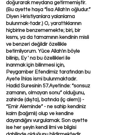
doğurarak meydana getirmemiştir.
(Bu ayette haşa “İsa Allah'ın oğludur.”
Diyen Hıristiyanlara yalanlama
bulunmak-tadır.) O, yarattıklarının
hiçbirine benzememekte; biri, bir
kısmı, ya da tamamının kendinin misli
ve benzeri değildir özellikle
betimliyorum. Yüce Allah'ın böyle
bilinip, Ey ' na bu özellikleri ile
inanmak için bilinmesi için,
Peygamber Efendimiz tarafından bu
Ayete İhlas ismi bulunmaktadır.
Hadid Suresinin 57.Ayetinde: “sonsuz
zamanın, olmayan sonu” olduğunu,
zahirde (dışta), batında (iç alem)) -
“Emir Aleminde” - ne sahip kendiniz
kaim (bağımlı) olup ve kendine
dayandığını vurgulamak. Son ayette
ise her şeyin kendi ilmi ve bilgisi
dahilinde olduğunu bildirmektedir.