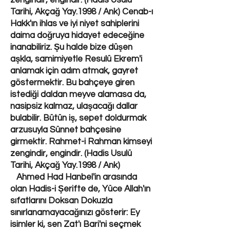
zengindir, engindir. (Hadis Usulü
Tarihi, Akçağ Yay.1998 / Ank) Cenab-ı
Hakk'ın ihlas ve iyi niyet sahiplerini
daima doğruya hidayet edeceğine
inanabiliriz. Şu halde bize düşen
aşkla, samimiyetle Resulü Ekrem'i
anlamak için adım atmak, gayret
göstermektir. Bu bahçeye giren
istediği daldan meyve alamasa da,
nasipsiz kalmaz, ulaşacağı dallar
bulabilir. Bütün iş, sepet doldurmak
arzusuyla Sünnet bahçesine
girmektir. Rahmet-i Rahman kimseyi
zengindir, engindir. (Hadis Usulü
Tarihi, Akçağ Yay.1998 / Ank)
Ahmed Had Hanbel'in arasında
olan Hadis-i Şerifte de, Yüce Allah'ın
sıfatlarını Doksan Dokuzla
sınırlanamayacağınızı gösterir: Ey
isimler ki, sen Zat'ı Bari'ni seçmek