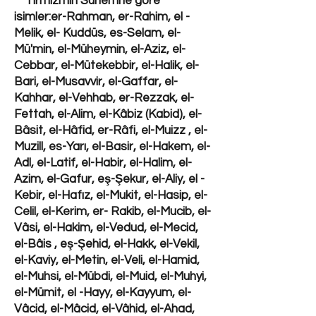
Tirmizi'nin Sünen'ine göre
isimler:er-Rahman, er-Rahim, el -
Melik, el- Kuddüs, es-Selam, el-
Mü'min, el-Müheymin, el-Aziz, el-
Cebbar, el-Mütekebbir, el-Halik, el-
Bari, el-Musavvir, el-Gaffar, el-
Kahhar, el-Vehhab, er-Rezzak, el-
Fettah, el-Alim, el-Kâbiz (Kabid), el-
Bâsit, el-Hâfid, er-Râfi, el-Muizz , el-
Muzill, es-Yarı, el-Basir, el-Hakem, el-
Adl, el-Latif, el-Habir, el-Halim, el-
Azim, el-Gafur, eş-Şekur, el-Aliy, el -
Kebir, el-Hafız, el-Mukit, el-Hasip, el-
Celil, el-Kerim, er- Rakib, el-Mucib, el-
Vâsi, el-Hakim, el-Vedud, el-Mecid,
el-Bâis , eş-Şehid, el-Hakk, el-Vekil,
el-Kaviy, el-Metin, el-Veli, el-Hamid,
el-Muhsi, el-Mübdi, el-Muid, el-Muhyi,
el-Mümit, el -Hayy, el-Kayyum, el-
Vâcid, el-Mâcid, el-Vâhid, el-Ahad,