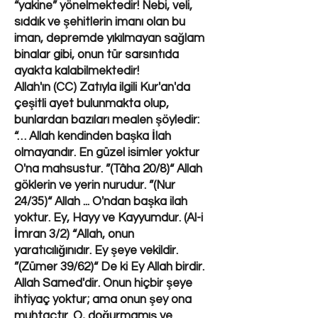
“yakine” yönelmektedir! Nebi, veli,
sıddık ve şehitlerin imanı olan bu
iman, depremde yıkılmayan sağlam
binalar gibi, onun tür sarsıntıda
ayakta kalabilmektedir!
Allah'ın (CC) Zatıyla ilgili Kur'an'da
çeşitli ayet bulunmakta olup,
bunlardan bazıları mealen şöyledir:
“… Allah kendinden başka İlah
olmayandır. En güzel isimler yoktur
O'na mahsustur. ”(Tâha 20/8)“ Allah
göklerin ve yerin nurudur. ”(Nur
24/35)“ Allah ... O'ndan başka ilah
yoktur. Ey, Hayy ve Kayyumdur. (Al-i
İmran 3/2) “Allah, onun
yaratıcılığınıdır. Ey şeye vekildir.
”(Zümer 39/62)“ De ki Ey Allah birdir.
Allah Samed'dir. Onun hiçbir şeye
ihtiyaç yoktur; ama onun şey ona
muhtaçtır. O, doğurmamış ve