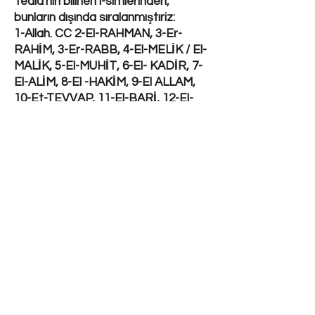
Teâla'nın bilinen i-simlerinden,
bunların dışında sıralanmıştıriz:
1-Allah. CC 2-El-RAHMAN, 3-Er-
RAHİM, 3-Er-RABB, 4-El-MELİK / El-
MALİK, 5-El-MUHİT, 6-El- KADİR, 7-
El-ALİM, 8-El -HAKİM, 9-El ALLAM,
10-Et-TEVVAP, 11-El-BARİ, 12-El-
GAFUR, 13-El-BASİR / BASAR, 14-
El-NÂSİR, 15- El-VASİ, 16-El- BEDİ,
17-Es-SEMİ, 18-El-AZİZ, 19-El-RAUF,
21-El-KARİB, 22-El HABİR, 23-El-
HAYY, 24-El-KAYYUM, 25- El-ALİ /
ALİY / ŞLÂ, 26-El-AZİM, 27-El-VELİ,
28-El-GANİ, 29-El-HALİM, 30-El-
HAMİD, 31-El-VEHHAB, 32-El-CAMİ,
33-El-İLAH , 34-El- MALİKÜ'L MÜLK,
35-El-LATİF, 36-En-NÂSİR, 37-El-
VEKİL, 38-Er-RAKİB, 39-El-HASİB,
40-El-KEBİR / EKBER, 41- El-AFİK,
42-El-MUKİT, 43-El-VAHİD, 44-Er-