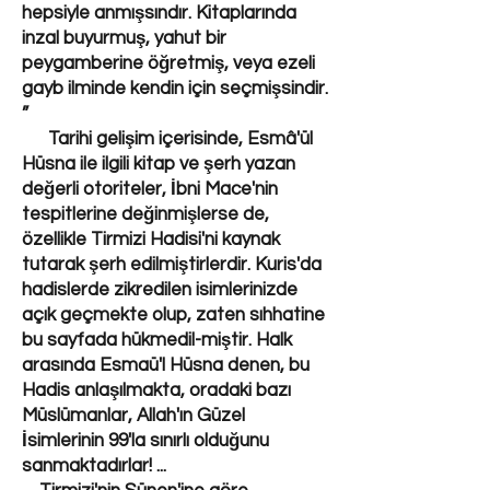
hepsiyle anmışsındır. Kitaplarında
inzal buyurmuş, yahut bir
peygamberine öğretmiş, veya ezeli
gayb ilminde kendin için seçmişsindir.
”
Tarihi gelişim içerisinde, Esmâ'ül
Hüsna ile ilgili kitap ve şerh yazan
değerli otoriteler, İbni Mace'nin
tespitlerine değinmişlerse de,
özellikle Tirmizi Hadisi'ni kaynak
tutarak şerh edilmiştirlerdir. Kuris'da
hadislerde zikredilen isimlerinizde
açık geçmekte olup, zaten sıhhatine
bu sayfada hükmedil-miştir. Halk
arasında Esmaü'l Hüsna denen, bu
Hadis anlaşılmakta, oradaki bazı
Müslümanlar, Allah'ın Güzel
İsimlerinin 99'la sınırlı olduğunu
sanmaktadırlar! ...