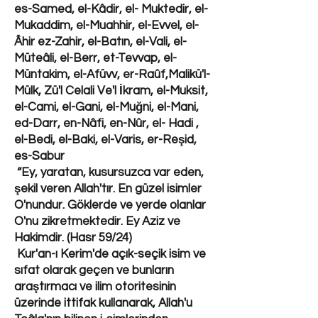
es-Samed, el-Kâdir, el- Muktedir, el-
Mukaddim, el-Muahhir, el-Evvel, el-
Âhir ez-Zahir, el-Batın, el-Vali, el-
Müteâli, el-Berr, et-Tevvap, el-
Müntakim, el-Afüvv, er-Raûf,Malikü'l-
Mülk, Zü'l Celali Ve'l İkram, el-Muksit,
el-Cami, el-Gani, el-Muğni, el-Mani,
ed-Darr, en-Nâfi, en-Nûr, el- Hadi ,
el-Bedi, el-Baki, el-Varis, er-Reşid,
es-Sabur
“Ey, yaratan, kusursuzca var eden,
şekil veren Allah'tır. En güzel isimler
O'nundur. Göklerde ve yerde olanlar
O'nu zikretmektedir. Ey Aziz ve
Hakimdir. (Hasr 59/24)
Kur'an-ı Kerim'de açık-seçik isim ve
sıfat olarak geçen ve bunların
araştırmacı ve ilim otoritesinin
üzerinde ittifak kullanarak, Allah'u