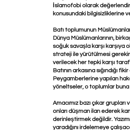
İslamofobi olarak değerlendirm
konusundaki bilgisizliklerine v
Batı toplumunun Müslümanlara k
Dünya Müslümanlarının, birka
soğuk savaşla karşı karşıya ol
strateji ile yürütülmesi gerek
verilecek her tepki karşı tar
Batının arkasına sığındığı fi
Peygamberlerine yapılan hakar
yöneltseler, o toplumlar buna n
Amacımız bazı çıkar grupları v
onları düşman ilan ederek 
derinleştirmek değildir. Yazım
yaradığını irdelemeye çalışac