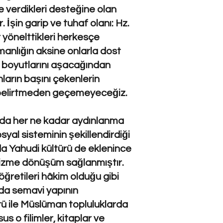
'e verdikleri desteğine olan
 İşin garip ve tuhaf olanı: Hz.
 yönelttikleri herkesçe
manlığın aksine onlarla dost
n boyutlarını aşacağından
arın başını çekenlerin
a belirtmeden geçemeyeceğiz.
pıda her ne kadar aydınlanma
yal sisteminin şekillendirdiği
da Yahudi kültürü de eklenince
alizme dönüşüm sağlanmıştır.
ğretileri hâkim olduğu gibi
nda semavi yapının
rü ile Müslüman topluluklarda
s o filimler, kitaplar ve