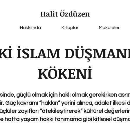
Halit Özdüzen
Hakkımda
Kitaplar
Makaleler
Kİ İSLAM DÜŞMAN
KÖKENİ
inde, güçlü olmak için haklı olmak gerekirken asrım
. Güç kavramı “hakkın” yerini alınca, adalet ilkes
lüler zayıfları “ötekileştirerek” kültürel değerler
 ve hatta yaşam hakkı tanımama gibi kitlesel düşman