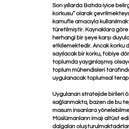
Son yıllarda Batıda iyice bel
korkusu” olarak çevrilmekteyse
kamufle amacıyla kullanılmakt
türetilmiştir. Kaynaklara gör
herhangi bir şeye karşı duyul
etkilemektedir. Ancak korku d
sayılacak bir korku, fobiye dö
toplumda yaygınlaşmış olsaydı
toplum mühendisleri tarafından
uygulanacak toplumsal terap
Uygulanan stratejide birileri 
sağlanmakta, bazen de bu tepk
masum insanlara yönelebilmekt
Müslümanların imajı altüst edi
dalgaları oluşturulmaktadırla