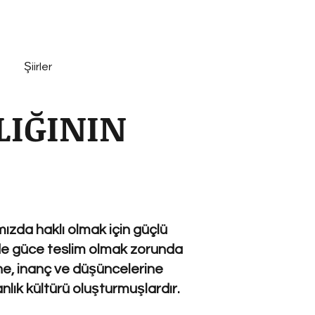
Şiirler
LIĞININ
ızda haklı olmak için güçlü
i de güce teslim olmak zorunda
ine, inanç ve düşüncelerine
lık kültürü oluşturmuşlardır.