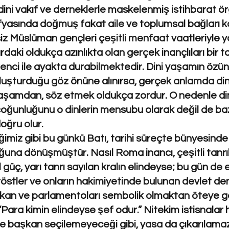
dini vakıf ve derneklerle maskelenmiş istihbarat ö
asında doğmuş fakat aile ve toplumsal bağları ko
z Müslüman gençleri çeşitli menfaat vaatleriyle y
rdaki oldukça azınlıkta olan gerçek inançlıları bir t
direnci ile ayakta durabilmektedir. Dini yaşamın öz
oluşturduğu göz önüne alınırsa, gerçek anlamda din
 yaşamdan, söz etmek oldukça zordur. O nedenle di
oğunluğunu o dinlerin mensubu olarak değil de bazı 
oğru olur.
ğimiz gibi bu günkü Batı, tarihi süreçte bünyesinde 
na dönüşmüştür. Nasıl Roma inancı, çeşitli tanrıla
 güç, yarı tanrı sayılan kralın elindeyse; bu gün de
tröstler ve onların hakimiyetinde bulunan devlet de
aşkan ve parlamentoları sembolik olmaktan öteye 
 “Para kimin elindeyse şef odur.” Nitekim istisnalar
 başkan seçilemeyeceği gibi, yasa da çıkarılamaz; 