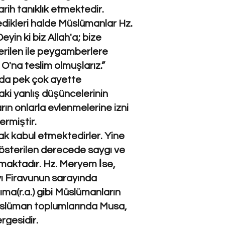
rih tanıklık etmektedir.
medikleri halde Müslümanlar Hz.
yin ki biz Allah'a; bize
 verilen ile peygamberlere
 O'na teslim olmuşlarız.”
n’da pek çok ayette
aki yanlış düşüncelerinin
n onlarla evlenmelerine izni
ermiştir.
ak kabul etmektedirler. Yine
gösterilen derecede saygı ve
lmaktadır. Hz. Meryem İse,
yı Firavunun sarayında
ıma(r.a.) gibi Müslümanların
Müslüman toplumlarında Musa,
rgesidir.