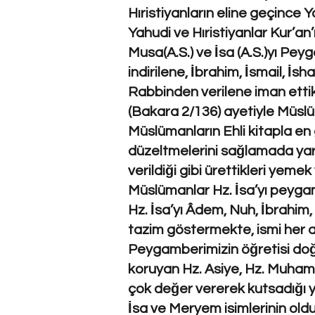
Hıristiyanların eline geçince
Yahudi ve Hıristiyanlar Kur’an
Musa(A.S.) ve İsa (A.S.)yı Pey
indirilene, İbrahim, İsmail, İs
Rabbinden verilene iman ettik.
(Bakara 2/136) ayetiyle Müslü
Müslümanların Ehli kitapla en 
düzeltmelerini sağlamada yard
verildiği gibi ürettikleri yem
Müslümanlar Hz. İsa’yı peygam
Hz. İsa’yı Âdem, Nuh, İbrahim
tazim göstermekte, ismi her a
Peygamberimizin öğretisi doğr
koruyan Hz. Asiye, Hz. Muhamme
çok değer vererek kutsadığı 
İsa ve Meryem isimlerinin old