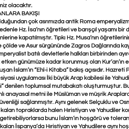
iz olacaktır.
NLARA BAKIŞI
duğundan çok asrımızda antik Roma emperyalizmin
denle Hz. İsa’nın öğretileri ve barışçıl yaşamı b
lerine kapatılmıştır. Tıpkı Hz. Musa’nın öğretileri
 çölde ve Asur sürgününde Zagros Dağlarında kayb
ryalist batılı devletlerle halkları birbirinden ayı
 etken günümüze kadar korunmuş olan Kur’an’ın em
şan İslam’ın “Ehl-i Kitaba” bakış açısıdır. Hazret
siyasi uygulaması İki büyük Arap kabilesi ile Yahudi 
” denilen toplumsal mutabakatı oluşturmuştur. B
ımlı anayasal metni ile Müslüman ve müşrik Araplar
güvenliği sağlanmıştır. Aynı gelenek Selçuklu ve O
 kalan topraklarda halen Hıristiyan ve Yahudiler k
e getirebiliyorlarsa bunu İslam’ın hoşgörü ve tolera
alan İspanya’da Hıristiyan ve Yahudilere aynı hoşg