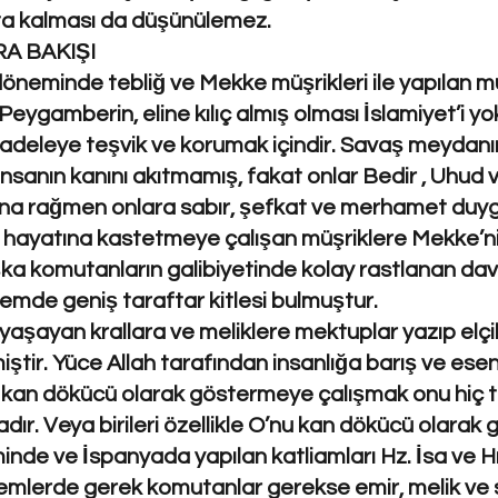
ta kalması da düşünülemez.
A BAKIŞI
neminde tebliğ ve Mekke müşrikleri ile yapılan mü
. Peygamberin, eline kılıç almış olması İslamiyet’i 
cadeleye teşvik ve korumak içindir. Savaş meydanına
insanın kanını akıtmamış, fakat onlar Bedir , Uhu
na rağmen onlara sabır, şefkat ve merhamet duygul
 hayatına kastetmeye çalışan müşriklere Mekke’nin
a komutanların galibiyetinde kolay rastlanan davr
nemde geniş taraftar kitlesi bulmuştur.
da yaşayan krallara ve meliklere mektuplar yazıp elç
iştir. Yüce Allah tarafından insanlığa barış ve esen
 kan dökücü olarak göstermeye çalışmak onu hiç 
r. Veya birileri özellikle O’nu kan dökücü olarak
nde ve İspanyada yapılan katliamları Hz. İsa ve Hı
nemlerde gerek komutanlar gerekse emir, melik ve su