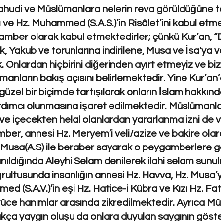
 Yahudi ve Müslümanlara nelerin reva görüldüğüne ta
’ı ve Hz. Muhammed (S.A.S.)’in Risâlet’ini kabul et
gamber olarak kabul etmektedirler; çünkü Kur’an, “De
hak, Yakub ve torunlarına indirilene, Musa ve İsa'ya
 Onlardan hiçbirini diğerinden ayırt etmeyiz ve biz
manların bakış açısını belirlemektedir. Yine Kur’a
güzel bir biçimde tartışılarak onların İslam hakkınd
ımcı olunmasına işaret edilmektedir. Müslümanları
ek ve içecekten helal olanlardan yararlanma izni de v
ber, annesi Hz. Meryem’i veli/azize ve bakire olar
, Musa(A.S) ile beraber sayarak o peygamberlere 
nıldığında Aleyhi Selam denilerek ilahi selam sunu
ultusunda insanlığın annesi Hz. Havva, Hz. Musa’
d (S.A.V.)’in eşi Hz. Hatice-i Kübra ve Kızı Hz. Fat
yüce hanımlar arasında zikredilmektedir. Ayrıca 
ukça yaygın oluşu da onlara duyulan saygının göste