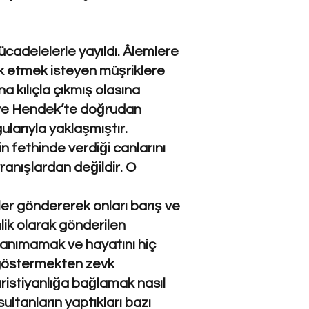
cadelelerle yayıldı. Âlemlere
yok etmek isteyen müşriklere
 kılıçla çıkmış olasına
d ve Hendek’te doğrudan
arıyla yaklaşmıştır.
 fethinde verdiği canlarını
anışlardan değildir. O
iler göndererek onları barış ve
lik olarak gönderilen
tanımamak ve hayatını hiç
 göstermekten zevk
ristiyanlığa bağlamak nasıl
ltanların yaptıkları bazı