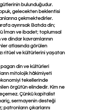
rgütlerinin bulunduğudur.
puk, gelecekten beklentisi
anlarına çekmektedirler.
arafa ayırırsak Batıda din;
ünü İman ve ibadet; toplumsal
 ve dindar kavramlarının
nler atlasında görülen
ritüel ve kültürlerini yaşatan
pagan din ve kültürleri
rın mitolojik hâkimiyeti
 ekonomiyi tekellerinde
nilen örgütün elindedir. Kim ne
geçemez. Çünkü kapitalist
 hariç, sermayenin desteği
patronların çıkarlarını