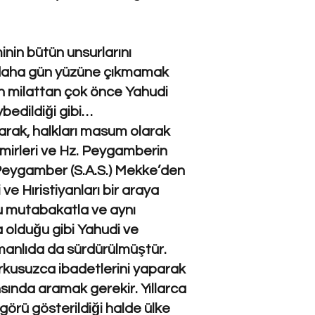
in bütün unsurlarını
ir daha gün yüzüne çıkmamak
nin milattan çok önce Yahudi
edildiği gibi…
rarak, halkları masum olarak
irleri ve Hz. Peygamberin
i Peygamber (S.A.S.) Mekke’den
ve Hıristiyanları bir araya
u mutabakatla ve aynı
a olduğu gibi Yahudi ve
smanlıda da sürdürülmüştür.
orkusuzca ibadetlerini yaparak
nsında aramak gerekir. Yıllarca
örü gösterildiği halde ülke