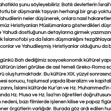
atlıkla şunu söyleyebiliriz: Batılı devletlerin İsrail
otlu bir düşmanlık taşıyan herhangi bir grup yoktur.
hudilerin neler düşünerek, onlara nasıl hakaretler
ümüz Hıristiyanları Müslümanlara gösterdikleri düş
 ve Yahudi dostluğunun detaylarına girmek yazımızı
 İslamofobi ya da İslam düşmanlığını tezgâhlayanl
oconlar ve Yahudileşmiş Hıristiyanlar olduğunu d
bugünkü Batı dediğimiz sosyoekonomik kültürel ya
türün izleri görülse de asıl temeli Greko-Roma sos
rü oluşturmaktadır. Bu kültüre XIX. yüzyıl sonrasın
esi sonucu, toplumsal yapıda liberalizm ve kapit
nnı, İslami kültürde Kur’an ve Hz. Muhammed’in ö
rında Hz. Musa ve Hz. İsa’nın öğretileri doğrultusu
edeni, bazı filmlerde işlenen kilise ve papaz figü
r örgütlerin varlığıdır. Burada göz ardı edilen husu