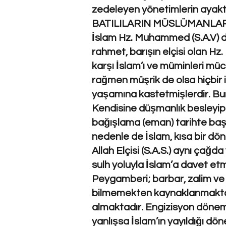
zedeleyen yönetimlerin ayak
BATILILARIN MÜSLÜMANLAR
İslam Hz. Muhammed (S.A.V) dö
rahmet, barışın elçisi olan Hz
karşı İslam’ı ve müminleri mü
rağmen müşrik de olsa hiçbir 
yaşamına kastetmişlerdir. Bu
Kendisine düşmanlık besleyip
bağışlama (eman) tarihte başk
nedenle de İslam, kısa bir dö
Allah Elçisi (S.A.S.) aynı çağ
sulh yoluyla İslam’a davet etm
Peygamberi; barbar, zalim ve
bilmemekten kaynaklanmaktadı
almaktadır. Engizisyon dönemi
yanlışsa İslam’ın yayıldığı dö