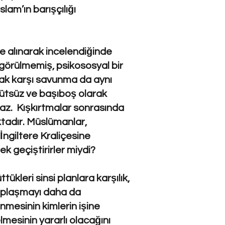
lam’ın barışçılığı
le alınarak incelendiğinde
görülmemiş, psikososyal bir
acak karşı savunma da aynı
rgütsüz ve başıboş olarak
maz. Kışkırtmalar sonrasında
ktadır. Müslümanlar,
ngiltere Kraliçesine
ek geçiştirirler miydi?
kleri sinsi planlara karşılık,
mplaşmayı daha da
nmesinin kimlerin işine
mesinin yararlı olacağını