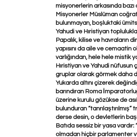
misyonerlerin arkasında bazı 
Misyonerler Müslüman coğrafy
bulunmayan, boşluktaki ümitsi
Yahudi ve Hıristiyan toplulukla
Papalık, kilise ve havraların 
yapısını da aile ve cemaatin 
varlığından, hele hele mistik
Hıristiyan ve Yahudi nüfusun ç
gruplar olarak görmek daha d
Yukarda altını çizerek değindi
barındıran Roma İmparatorluğu
üzerine kurulu gözükse de asıl
bulunduran “tanrılaştırılmış” 
derse desin, o devletlerin b
Batıda sessiz bir yasa vardır:
olmadan hiçbir parlamenter ve