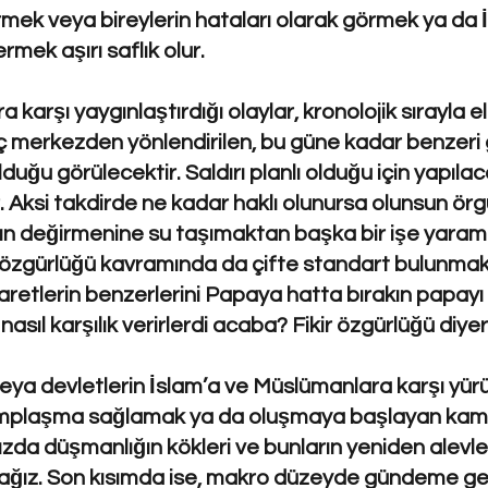
ek veya bireylerin hataları olarak görmek ya da İs
ermek aşırı saflık olur.
arşı yaygınlaştırdığı olaylar, kronolojik sırayla e
ç merkezden yönlendirilen, bu güne kadar benzeri 
duğu görülecektir. Saldırı planlı olduğu için yapıl
ir. Aksi takdirde ne kadar haklı olunursa olunsun ö
afın değirmenine su taşımaktan başka bir işe yara
kir özgürlüğü kavramında da çifte standart bulunma
etlerin benzerlerini Papaya hatta bırakın papayı İ
asıl karşılık verirlerdi acaba? Fikir özgürlüğü diyer
eya devletlerin İslam’a ve Müslümanlara karşı yürüttü
kamplaşma sağlamak ya da oluşmaya başlayan ka
ızda düşmanlığın kökleri ve bunların yeniden alevle
ağız. Son kısımda ise, makro düzeyde gündeme gel