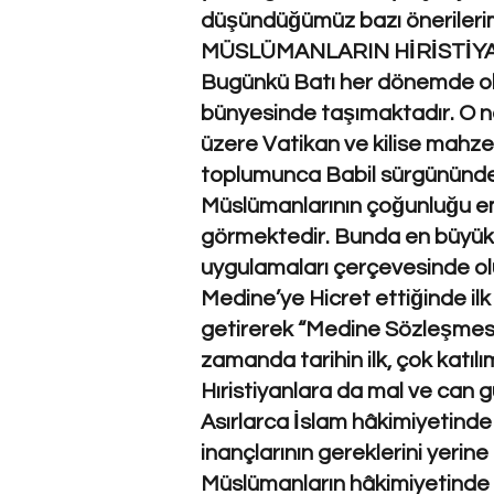
düşündüğümüz bazı önerilerim
MÜSLÜMANLARIN HİRİSTİYA
Bugünkü Batı her dönemde ol
bünyesinde taşımaktadır. O ne
üzere Vatikan ve kilise mahzen
toplumunca Babil sürgününde
Müslümanlarının çoğunluğu empe
görmektedir. Bunda en büyük
uygulamaları çerçevesinde olu
Medine’ye Hicret ettiğinde ilk 
getirerek “Medine Sözleşmesi
zamanda tarihin ilk, çok katıl
Hıristiyanlara da mal ve can 
Asırlarca İslam hâkimiyetinde
inançlarının gereklerini yerin
Müslümanların hâkimiyetinde k