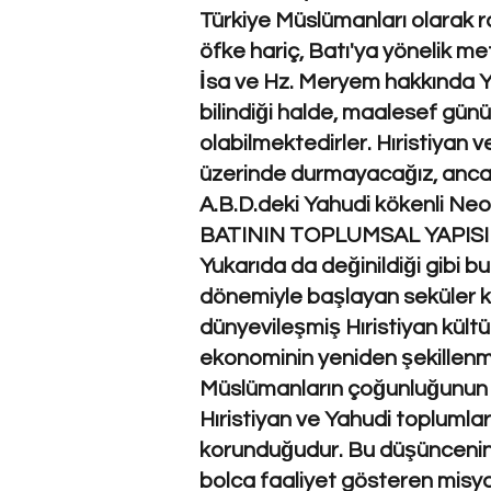
Türkiye Müslümanları olarak rah
öfke hariç, Batı'ya yönelik met
İsa ve Hz. Meryem hakkında Ya
bilindiği halde, maalesef gün
olabilmektedirler. Hıristiyan
üzerinde durmayacağız, ancak
A.B.D.deki Yahudi kökenli Ne
BATININ TOPLUMSAL YAPISI
Yukarıda da değinildiği gibi 
dönemiyle başlayan seküler kül
dünyevileşmiş Hıristiyan kültü
ekonominin yeniden şekillenm
Müslümanların çoğunluğunun za
Hıristiyan ve Yahudi toplumla
korunduğudur. Bu düşüncenin n
bolca faaliyet gösteren misyone