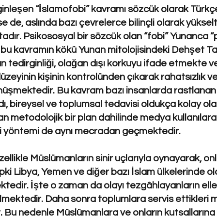
irginleşen “İslamofobi” kavramı sözcük olarak Türk
 de, aslında bazı çevrelerce bilinçli olarak yüksel
adır. Psikososyal bir sözcük olan “fobi” Yunanca 
e bu kavramın kökü Yunan mitolojisindeki Dehşet T
an tedirginliği, olağan dışı korkuyu ifade etmekte 
üzeyinin kişinin kontrolünden çıkarak rahatsızlık 
nüşmektedir. Bu kavram bazı insanlarda rastlanan çe
, bireysel ve toplumsal tedavisi oldukça kolay olac
 metodolojik bir plan dahilinde medya kullanılarak 
i yöntemi de aynı mecradan geçmektedir.
özellikle Müslümanların sinir uçlarıyla oynayarak, on
i Libya, Yemen ve diğer bazı İslam ülkelerinde o
edir. İşte o zaman da olayı tezgâhlayanların elle
lmektedir. Daha sonra toplumlara servis ettikleri 
r. Bu nedenle Müslümanlara ve onların kutsallarına 