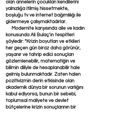
olan annelerin çocukları kendilerini
yalnızlığa itilmiş hissetmekte,
boşluğu tv ve internet bağımlılığı ile
gidermeye çalışmaktadırlar.
Modernite karşısında aile ve kadın
konusunda Ali Bulaç’ın tespitleri
şöyledir: “Krizin boyutları ve etkileri
her geçen gün biraz daha görünür,
yaşanır ve tahrip edici sonuçları
gözlemlenebilir, matematiğin ve
bilimin diliyle de hesaplanabilir hale
gelmiş bulunmaktadır. Zaten halen
pozitivizmin derin etkisinde olan
akademik dünya bir sorunun varlığını
kabul ediyorsa, bunun bir sebebi,
toplumsal maliyete ve devlet
bütçelerine krizin sonuçlarının bir
gider kalemi olarak dönmesi
dolayısıyladır. Pozitivist Batı, çevre
ve ekolojik sorunları da, firmalara