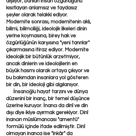
dışlıyor; bunları insan özgürlüğünü
kısıtlayan anlamsız ve faydasız
şeyler olarak telakki ediyor.
Modernite sonrası, modernitenin aklı,
bilimi, bilimciliği, ideolojik ilkeleri dinin
yerine koymasına, birey hak ve
özgürlüğünün karşısına "yeni tanrılar"
çıkarmasına itiraz ediyor. Modernite
ideolojik bir bütünlük arzetmiyor,
ancak dinlerin ve ideolojilerin en
büyük hasmı olarak ortaya çıkıyor ve
bu bakımdan insanlara yol gösteren
bir din, bir ideoloji gibi algılanıyor.
İnsanoğlu hayat tarzını ve dünya
düzenini bir inanç, bir temel düşünce
üzerine kuruyor. İnancı da dinî ve din
dışı diye ikiye ayırmak gerekiyor. Dinî
inancın müslümancası "amentü"
formülü içinde ifade edilmiştir. Dinî
olmayan inanca ise "inkâr" da