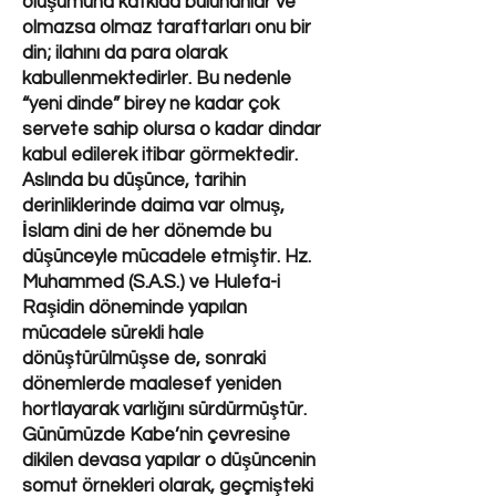
oluşumuna katkıda bulunanlar ve
olmazsa olmaz taraftarları onu bir
din; ilahını da para olarak
kabullenmektedirler. Bu nedenle
“yeni dinde” birey ne kadar çok
servete sahip olursa o kadar dindar
kabul edilerek itibar görmektedir.
Aslında bu düşünce, tarihin
derinliklerinde daima var olmuş,
İslam dini de her dönemde bu
düşünceyle mücadele etmiştir. Hz.
Muhammed (S.A.S.) ve Hulefa-i
Raşidin döneminde yapılan
mücadele sürekli hale
dönüştürülmüşse de, sonraki
dönemlerde maalesef yeniden
hortlayarak varlığını sürdürmüştür.
Günümüzde Kabe’nin çevresine
dikilen devasa yapılar o düşüncenin
somut örnekleri olarak, geçmişteki