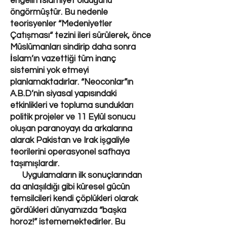
engelin İslamiyet olduğunu
öngörmüştür. Bu nedenle
teorisyenler “Medeniyetler
Çatışması“ tezini ileri sürülerek, önce
Müslümanları sindirip daha sonra
İslam’ın vazettiği tüm inanç
sistemini yok etmeyi
planlamaktadırlar. “Neoconlar”ın
A.B.D’nin siyasal yapısındaki
etkinlikleri ve topluma sundukları
politik projeler ve 11 Eylül sonucu
oluşan paranoyayı da arkalarına
alarak Pakistan ve Irak işgaliyle
teorilerini operasyonel safhaya
taşımışlardır.
Uygulamaların ilk sonuçlarından
da anlaşıldığı gibi küresel gücün
temsilcileri kendi çöplükleri olarak
gördükleri dünyamızda “başka
horoz!” istememektedirler. Bu