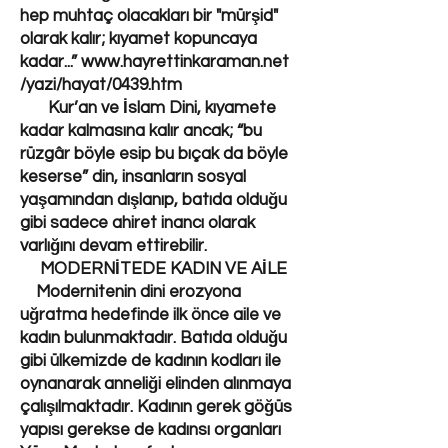
hep muhtaç olacakları bir "mürşid"
olarak kalır; kıyamet kopuncaya
kadar...”
www.hayrettinkaraman.net
/yazi/hayat/0439.htm
Kur’an ve İslam Dini, kıyamete
kadar kalmasına kalır ancak; “bu
rüzgâr böyle esip bu bıçak da böyle
keserse” din, insanların sosyal
yaşamından dışlanıp, batıda olduğu
gibi sadece ahiret inancı olarak
varlığını devam ettirebilir.
MODERNİTEDE KADIN VE AİLE
Modernitenin dini erozyona
uğratma hedefinde ilk önce aile ve
kadın bulunmaktadır. Batıda olduğu
gibi ülkemizde de kadının kodları ile
oynanarak anneliği elinden alınmaya
çalışılmaktadır. Kadının gerek göğüs
yapısı gerekse de kadınsı organları